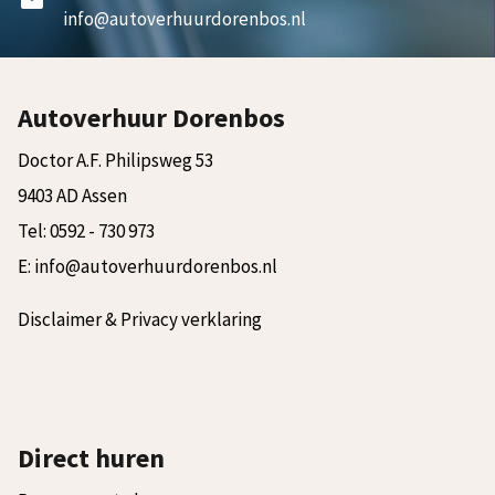
mail
info@autoverhuurdorenbos.nl
Autoverhuur Dorenbos
Doctor A.F. Philipsweg 53
9403 AD Assen
Tel:
0592 - 730 973
E:
info@autoverhuurdorenbos.nl
Disclaimer & Privacy verklaring
Direct huren