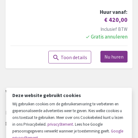
Huur vanaf:
€ 420,00
Inclusief BTW
Gratis annuleren
done
Nu huren
search
Toon details
Wij verhuren alleen maar in onze eigen
Deze website gebruikt cookies
regio.
Wij gebruiken cookies om de gebruikerservaring te verbeteren en
gepersonaliseerde advertenties weer te geven. Kies welke cookies u
De borg bedraagt € 200,00 ongeacht wat voor voertuig er
ons toestaat te gebruiken. Meer over ons Cookiebeleid kunt u lezen
gehuurd wordt.
in ons Privacybeleid.
privacyStement
. Lees hoe Google
persoonsgegevens verwerkt wanneer je toestemming geeft.
Google
Zoekt u een huurauto in de regio Drenthe? Autoverhuur
privacyStement
.