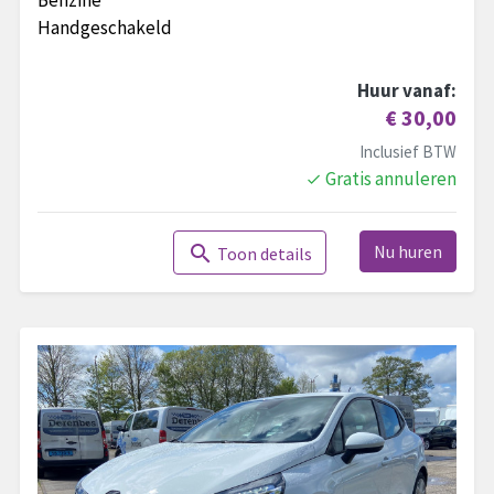
Benzine
Handgeschakeld
Huur vanaf:
€ 30,00
Inclusief BTW
Gratis annuleren
done
Nu huren
search
Toon details