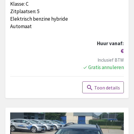
Klasse:
C
Zitplaatsen:
5
Elektrisch benzine hybride
Automaat
Huur vanaf:
€
Inclusief BTW
Gratis annuleren
done
search
Toon details