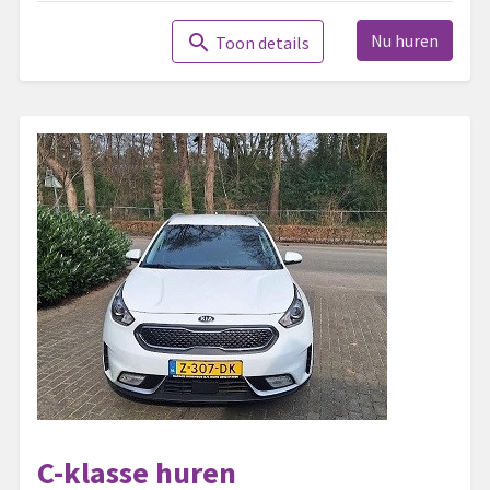
Nu huren
search
Toon details
C-klasse huren