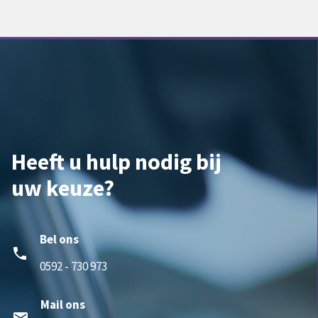
Heeft u hulp nodig bij
uw keuze?
Bel ons
phone
0592 - 730 973
Mail ons